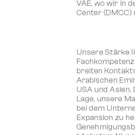
VAE, wo wir in 
Center (DMCC) r
Unsere Stärke l
Fachkompetenz 
breiten Kontakt
Arabischen Emir
USA und Asien. D
Lage, unsere M
bei dem Untern
Expansion zu he
Genehmigungsbe