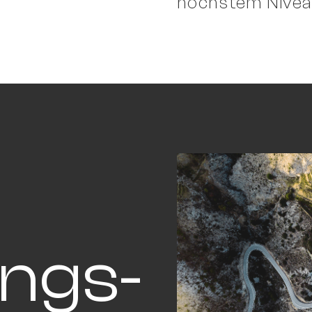
höchstem Nivea
ngs­